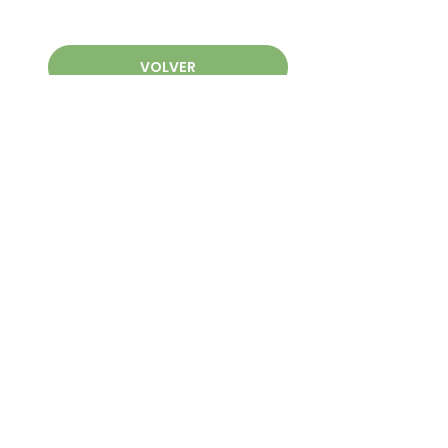
VOLVER
Comparar las
Estaciones de
Cócteles
Elija el más adecuado para
su trabajo
>> LISTO PARA ENTREGAR >>