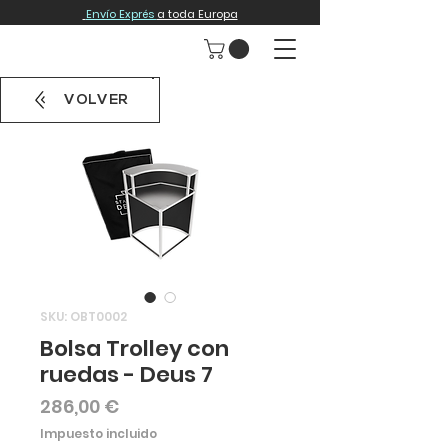
Envío Exprés
a toda Europa
VOLVER
SKU: OBT0002
Bolsa Trolley con
ruedas - Deus 7
Precio
286,00 €
Impuesto incluido