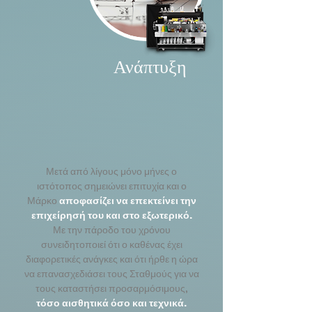
Ανάπτυξη
Μετά από λίγους μόνο μήνες ο
ιστότοπος σημειώνει επιτυχία και ο
Μάρκο
αποφασίζει να επεκτείνει την
επιχείρησή του και στο εξωτερικό.
Με την πάροδο του χρόνου
συνειδητοποιεί ότι ο καθένας έχει
διαφορετικές ανάγκες και ότι ήρθε η ώρα
να επανασχεδιάσει τους Σταθμούς για να
τους καταστήσει προσαρμόσιμους,
τόσο αισθητικά όσο και τεχνικά.