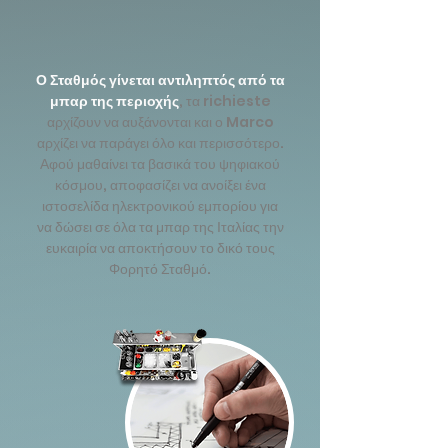
Ο Σταθμός γίνεται αντιληπτός από τα
μπαρ της περιοχής
, τα richieste
αρχίζουν να αυξάνονται και ο Marco
αρχίζει να παράγει όλο και περισσότερο.
Αφού μαθαίνει τα βασικά του ψηφιακού
κόσμου, αποφασίζει να ανοίξει ένα
ιστοσελίδα ηλεκτρονικού εμπορίου για
να δώσει σε όλα τα μπαρ της Ιταλίας την
ευκαιρία να αποκτήσουν το δικό τους
Φορητό Σταθμό.