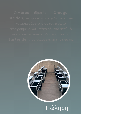
Ο Marco, ο ιδρυτής του Omega
Station, αποφασίζει να σχεδιάσει και να
κατασκευάσει ο ίδιος τον πρώτο
αφαιρούμενο και μεταφερόμενο σταθμό
για να διευκολύνει τη δουλειά του ως
Bartender που έκανε εκείνη την εποχή.
Πώληση