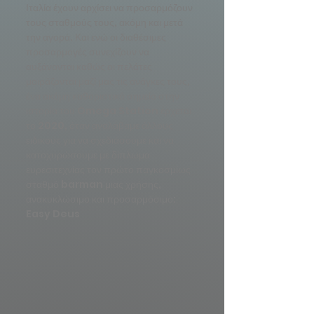
Ιταλία έχουν αρχίσει να προσαρμόζουν
τους σταθμούς τους, ακόμη και μετά
την αγορά. Και ενώ οι διαθέσιμες
προσαρμογές συνεχίζουν να
αυξάνονται καθώς οι πελάτες
μοιράζονται μαζί μας τις ανάγκες τους,
ένα ακόμη καθοριστικό σημείο στην
ιστορία του Omega Station έρχεται
το 2020, όταν αναλάβαμε άλλους
ειδικούς για να σχεδιάσουμε και να
κατοχυρώσουμε με δίπλωμα
ευρεσιτεχνίας τον πρώτο παγκοσμίως
σταθμό barman μιας χρήσης,
ανακυκλώσιμο και προσαρμόσιμο:
Easy Deus