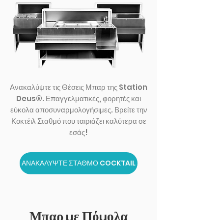
Ανακαλύψτε τις Θέσεις Μπαρ της Station
Deus®. Επαγγελματικές, φορητές και
εύκολα αποσυναρμολογήσιμες. Βρείτε την
Κοκτέιλ Σταθμό που ταιριάζει καλύτερα σε
εσάς!
ΑΝΑΚΑΛΥΨΤΕ ΣΤΑΘΜΟ COCKTAIL
Μπαρ
μ
ε Πό
μ
ολα