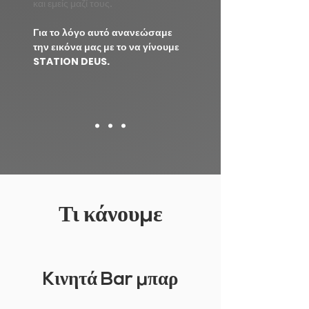
και εμείς μαζί τους.
Για το λόγο αυτό ανανεώσαμε
την εικόνα μας με το να γίνουμε
STATION DEUS.
. . .
Τι κάνου
μ
ε
K
ινητά
Bar μ
παρ