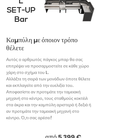
L
SET-UP
Bar
Καμπύλη με όποιον τρόπο
θέλετε
Αυτός ο αρθρωτός πάγκος μπαρ θα σας
επιτρέψει να προσαρμοστείτε σε κάθε χώρο
χάρη στο σχήμα του L.
Αλλάξτε τη σειρά των μονάδων όποτε θέλετε
και εκπλαγείτε από την ευελιξία του.
Αποφασίστε αν προτιμάτε την ταμειακή
μηχανή στο κέντρο, τους σταθμούς κοκτέιλ
στα άκρα και την καμπύλη αριστερά ή δεξιά ή
αν προτιμάτε την ταμειακή μηχανή στο
κέντρο. Ό,τι σας αρέσει!
από 5.399 €