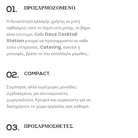
01.
ΠΡΟΣΑΡΜΟΖΟΜΕΝΟ.
Η δυνατότητα αλλαγής χρήσης εν ριπή
οφθαλμού: από το λόμπι στο μπαρ, το βήμα
είναι σύντομο. Κάθε Deus Cocktail
Station μπορεί να προσαρμοστεί σε κάθε
ΞΕΝΟΔΟΧΕΙΟ
τύπο υπηρεσίας. Catering, κοκτέιλ ή
μπουφές, βρείτε το πιο κατάλληλο μέγεθος.
02.
COMPACT.
Συμπαγείς αλλά ευρύχωρες μονάδες:
σχεδιασμένες για ασυναγώνιστη
χωρητικότητα. Κρύψτε και οργανώστε για να
διατηρήσετε το χώρο εργασίας σας καθαρό.
03.
ΠΡΟΣΑΡΜΟΣΘΕΤΕΣ.