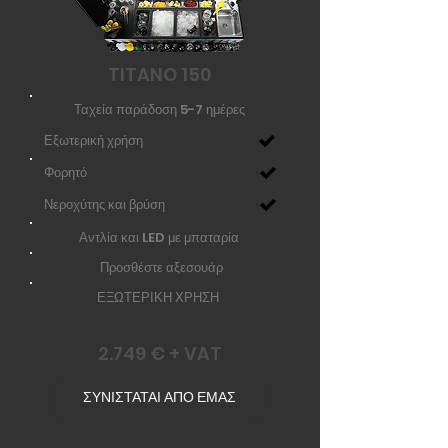
TITANO 150
Ταχεία παράδοση 5-7 ημέρες
Εξωτερική χρήση
Φορητό
Νεροχύτης και βρύση
Αντλία και LED με μπαταρία
Προσθέστε αξεσουάρ
ΕΞΩΤΕΡΙΚΗ ΧΡΗΣΗ
2.749 € + VAT
ΣΥΝΙΣΤΑΤΑΙ ΑΠΟ ΕΜΑΣ