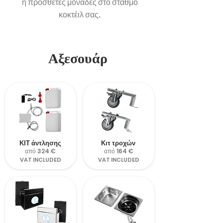
ή πρόσθετες μονάδες στο σταθμό
κοκτέιλ σας.
Αξεσουάρ
ΚΙΤ άντλησης
Κιτ τροχών
από 324 €
από 164 €
VAT INCLUDED
VAT INCLUDED