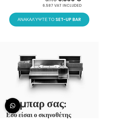
6.587 VAT INCLUDED
ΑΝΑΚΑΛΎΨΤΕ ΤΟ SET-UP BAR
Το μπαρ σας:
Εσύ είσαι ο σκηνοθέτης
Πώς χρησιμοποιείται ο σταθμός
Deus;