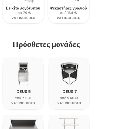
Ετικέτα λογότυπου
Ψεκαστήρες γυαλιού
από 79 €
από 164 €
VAT INCLUDED
VAT INCLUDED
Πρόσθετες μονάδες
DEUS 5
DEUS 7
από 713 €
από 940 €
VAT INCLUDED
VAT INCLUDED