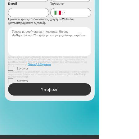
Email
Τηλέφωνο
Γράψτε τι χρειάζεστε: διαστάσεις, χρήση, τοποθεσία,
χρονοδιάγραμμα και αξεσουάρ.
Δηλώνω ότι έχω συμπληρώσει το δέκατο έκτο έτος της ηλικίας μου, και αν είμαι 
κάτω των δεκαέξι, έχω εξουσιοδοτηθεί από τον κάτοχο της γονικής μέριμνας. 
Συνεπώς, συναινώ στην επεξεργασία των προσωπικών μου δεδομένων, όπως 
περιγράφεται στην 
Πολιτική Απορρήτου.
Συναινώ
Συναινώ στην επεξεργασία των προσωπικών μου δεδομένων για την αποστολή 
ενημερωτικών δελτίων και επικοινωνιών μέσω τηλεφώνου (sms, WhatsApp, 
τηλεφωνική κλήση).
Συναινώ
Υποβολή