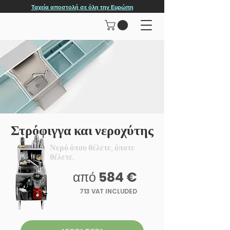
Ταχεία αποστολή σε όλη την Ευρώπη
Στρόφιγγα και νεροχύτης
Νερό όπου θέλετε, όποτε
θέλετε.
από
584 €
713 VAT INCLUDED