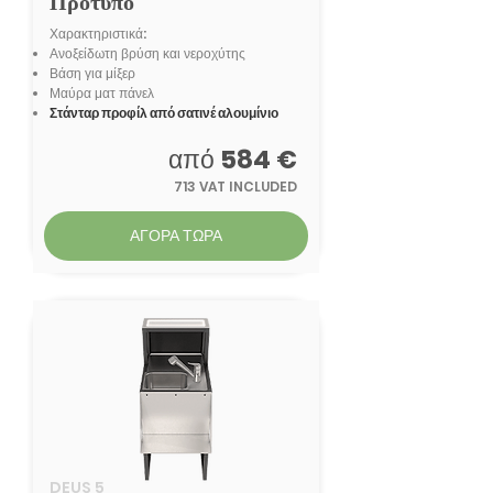
Πρότυπο
Χαρακτηριστικά:
Ανοξείδωτη βρύση και νεροχύτης
Βάση για μίξερ
Μαύρα ματ πάνελ
Στάνταρ προφίλ από σατινέ αλουμίνιο
από
584 €
713 VAT INCLUDED
ΑΓΟΡΑ ΤΩΡΑ
DEUS 5