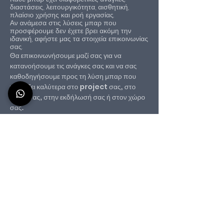
διαστάσεις, λειτουργικότητα, αισθητική,
πλαίσιο χρήσης και ροή εργασίας.
Αν ανάμεσα στις λύσεις μπαρ που
προσφέρουμε δεν έχετε βρει ακόμη την
ιδανική, αφήστε μας τα στοιχεία επικοινωνίας
σας.​
Θα επικοινωνήσουμε μαζί σας για να
κατανοήσουμε τις ανάγκες σας και να σας
καθοδηγήσουμε προς τη λύση μπαρ που
ταιριάζει καλύτερα στο project σας, στο
μπαρ σας, στην εκδήλωσή σας ή στον χώρο
σας.
*θυμηθείτε να αφήσετε μια έγκυρη διεύθυνση ηλεκτρονικού
ταχυδρομείου
Όνομα
Επώνυμο
Email
Τηλέφωνο
Γράψτε τι χρειάζεστε: διαστάσεις, χρήση, τοποθεσία,
χρονοδιάγραμμα και αξεσουάρ.