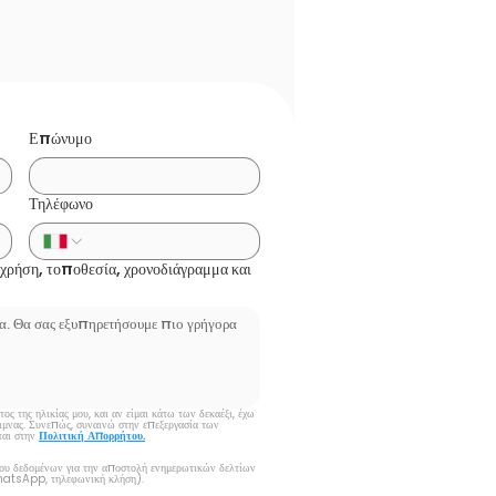
Επώνυμο
Τηλέφωνο
, χρήση, τοποθεσία, χρονοδιάγραμμα και
ς της ηλικίας μου, και αν είμαι κάτω των δεκαέξι, έχω 
ιμνας. Συνεπώς, συναινώ στην επεξεργασία των 
αι στην 
Πολιτική Απορρήτου.
υ δεδομένων για την αποστολή ενημερωτικών δελτίων 
hatsApp, τηλεφωνική κλήση).