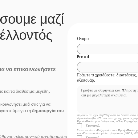
σουμε μαζί
μέλλοντός
Όνομα
Email
ια να επικοινωνήσετε
Γράψτε τι χρειάζεστε: διαστάσεις
αξεσουάρ.
ς και τα διαθέσιμα μεγέθη.
ικοινωνήσει μαζί σας για να
ργαστούμε για τη
δημιουργία του
Δηλώνω ότι έχω συμπληρώσει το δέκατο έκτο έτο
εξουσιοδοτηθεί από τον κάτοχο της γονικής μέρ
προσωπικών μου δεδομένων, όπως περιγράφετ
Συναινώ
Συναινώ στην επεξεργασία των προσωπικών μο
και επικοινωνιών μέσω τηλεφώνου (sms, W
ιεύθυνση ηλεκτρονικού ταχυδρομείου
Συναινώ