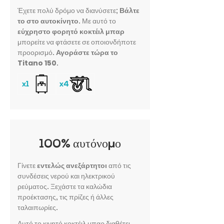
Έχετε πολύ δρόμο να διανύσετε;
Βάλτε
το στο αυτοκίνητο
. Με αυτό το
εύχρηστο φορητό κοκτέιλ μπαρ
μπορείτε να φτάσετε σε οποιονδήποτε
προορισμό.
Αγοράστε τώρα το
Titano 150
.
100% αυτόνομο
Γίνετε
εντελώς ανεξάρτητοι
από τις
συνδέσεις νερού και ηλεκτρικού
ρεύματος. Ξεχάστε τα καλώδια
προέκτασης, τις πρίζες ή άλλες
ταλαιπωρίες.
Αυτό το κινητό κοκτέιλ μπαρ διαθέτει