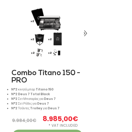
Combo Titano 150 -
PRO
N°2 κινητά μπαρ Titano 150
N°2 Deus 7 Total Black
N°2 Σετ Μπαταρίας για Deus 7
N°2 Σετ Ρόδες για Deus 7
N°2 Τσάντες Trolley για Deus 7
8.985,00€
9.984,00€
* VAT INCLUDED