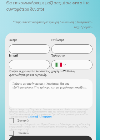
Θα επικοινωνήσουμε μαζί σας μέσω email το
συντομότερο δυνατό!
*θυμηθείτε να αφήσετε μια έγκυρη διεύθυνση ηλεκτρονικού
ταχυδρομείου
Όνομα
Επώνυμο
Email
Τηλέφωνο
Γράψτε τι χρειάζεστε: διαστάσεις, χρήση, τοποθεσία,
χρονοδιάγραμμα και αξεσουάρ.
Δηλώνω ότι έχω συμπληρώσει το δέκατο έκτο έτος της ηλικίας μου, και αν είμαι 
κάτω των δεκαέξι, έχω εξουσιοδοτηθεί από τον κάτοχο της γονικής μέριμνας. 
Συνεπώς, συναινώ στην επεξεργασία των προσωπικών μου δεδομένων, όπως 
περιγράφεται στην 
Πολιτική Απορρήτου.
Συναινώ
Συναινώ στην επεξεργασία των προσωπικών μου δεδομένων για την αποστολή 
ενημερωτικών δελτίων και επικοινωνιών μέσω τηλεφώνου (sms, WhatsApp, 
τηλεφωνική κλήση).
Συναινώ