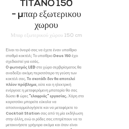
TITANO 150
- μπαρ εξωτερικου
χωρου
Μπαρ εξωτερικού χώρου 150 cm
Είναι το όνειρό σας να έχετε έναν υπαίθριο
σταθμό κοκτέιλ; Το υπαίθριο Deus 150 έχει
σχεδιαστεί για εσάς.
Ο φωτισμός LED
στο χώρο σερβιρίσματος θα
αναδείξει ακόμη περισσότερο τη γεύση των
κοκτέιλ σας.
Το σκοτάδι δεν θα αποτελεί
πλέον πρόβλημα
, ούτε και η ηλεκτρική
ενέργεια: η μεταφερόμενη μπαταρία θα σας
δώσει 8 ώρες
"ελαφριάς" εργασίας.
Χάρη στο
καροτσάκι μπορείτε εύκολα να
αποσυναρμολογήσετε και να μεταφέρετε το
Cocktail Station σας από τη μία εκδήλωση
στην άλλη, ενώ οι ρόδες σας επιτρέπουν να το
μετακινήσετε γρήγορα ακόμα και όταν είναι