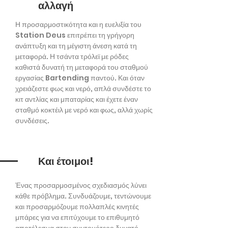
αλλαγή
Η προσαρμοστικότητα και η ευελιξία του
Station Deus επιτρέπει τη γρήγορη
ανάπτυξη και τη μέγιστη άνεση κατά τη
μεταφορά. Η τσάντα τρόλεϊ με ρόδες
καθιστά δυνατή τη μεταφορά του σταθμού
εργασίας Bartending παντού. Και όταν
χρειάζεστε φως και νερό, απλά συνδέστε το
κιτ αντλίας και μπαταρίας και έχετε έναν
σταθμό κοκτέιλ με νερό και φως, αλλά χωρίς
συνδέσεις.
Και έτοιμοι!
Ένας προσαρμοσμένος σχεδιασμός λύνει
κάθε πρόβλημα. Συνδυάζουμε, τεντώνουμε
και προσαρμόζουμε πολλαπλές κινητές
μπάρες για να επιτύχουμε το επιθυμητό