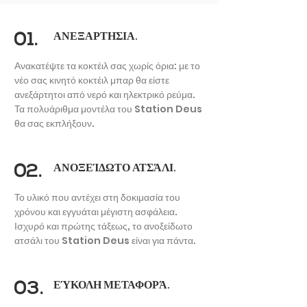
01.
ΑΝΕΞΑΡΤΗΣΙΑ.
Ανακατέψτε τα κοκτέιλ σας χωρίς όρια: με το
νέο σας κινητό κοκτέιλ μπαρ θα είστε
ανεξάρτητοι από νερό και ηλεκτρικό ρεύμα.
ΦΕΣΤΙΒΑΛ
Τα πολυάριθμα μοντέλα του Station Deus
& ΕΚΔΗΛΩΣΕΙΣ
θα σας εκπλήξουν.
02.
ΑΝΟΞΕΊΔΩΤΟ ΑΤΣΆΛΙ.
Το υλικό που αντέχει στη δοκιμασία του
χρόνου και εγγυάται μέγιστη ασφάλεια.
Ισχυρό και πρώτης τάξεως, το ανοξείδωτο
ατσάλι του Station Deus είναι για πάντα.
03.
ΕΎΚΟΛΗ ΜΕΤΑΦΟΡΆ.