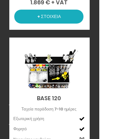
1.869 € + VAT
+ ΣΤΟΙΧΕΙΑ
BASE 120
Ταχεία παράδοση 7-10 ημέρες
Εξωτερική χρήση
Φορητό