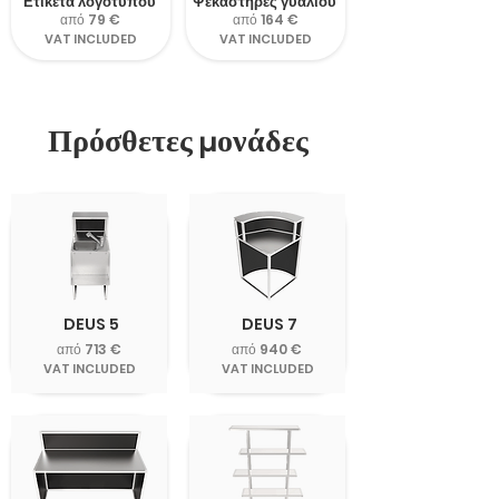
Ετικέτα λογότυπου
Ψεκαστήρες γυαλιού
από 79 €
από 164 €
VAT INCLUDED
VAT INCLUDED
Πρόσθετες μονάδες
DEUS 5
DEUS 7
από 713 €
από 940 €
VAT INCLUDED
VAT INCLUDED