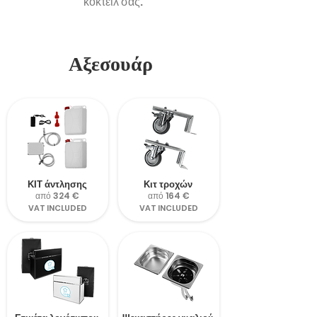
κοκτέιλ σας.
Αξεσουάρ
ΚΙΤ άντλησης
Κιτ τροχών
από 324 €
από 164 €
VAT INCLUDED
VAT INCLUDED