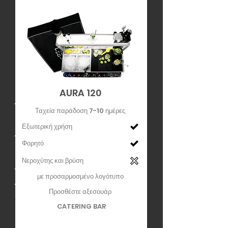
AURA 120
Ταχεία παράδοση 7-10 ημέρες
Εξωτερική χρήση
Φορητό
Νεροχύτης και βρύση
με προσαρμοσμένο λογότυπο
Προσθέστε αξεσουάρ
CATERING BAR