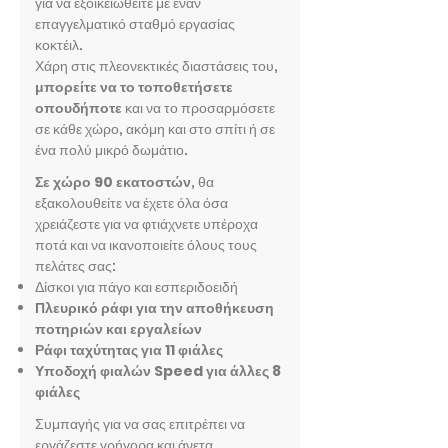
για να εξοικειωθείτε με έναν
επαγγελματικό σταθμό εργασίας
κοκτέιλ.
Χάρη στις πλεονεκτικές διαστάσεις του,
μπορείτε να το τοποθετήσετε
οπουδήποτε
και να το προσαρμόσετε
σε κάθε χώρο, ακόμη και στο σπίτι ή σε
ένα πολύ μικρό δωμάτιο.
Σε χώρο 90 εκατοστών
, θα
εξακολουθείτε να έχετε όλα όσα
χρειάζεστε για να φτιάχνετε υπέροχα
ποτά και να ικανοποιείτε όλους τους
πελάτες σας:
Δίσκοι για πάγο και εσπεριδοειδή
Πλευρικό ράφι για την αποθήκευση
ποτηριών και εργαλείων
Ράφι ταχύτητας για 11 φιάλες
Υποδοχή φιαλών Speed για άλλες 8
φιάλες
Συμπαγής για να σας επιτρέπει να
εργάζεστε γρήγορα και άνετα.