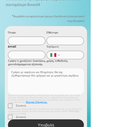
συντομότερο δυνατό!
*θυμηθείτε να αφήσετε μια έγκυρη διεύθυνση ηλεκτρονικού
ταχυδρομείου
Όνομα
Επώνυμο
Email
Τηλέφωνο
Γράψτε τι χρειάζεστε: διαστάσεις, χρήση, τοποθεσία,
χρονοδιάγραμμα και αξεσουάρ.
Δηλώνω ότι έχω συμπληρώσει το δέκατο έκτο έτος της ηλικίας μου, και αν είμαι 
κάτω των δεκαέξι, έχω εξουσιοδοτηθεί από τον κάτοχο της γονικής μέριμνας. 
Συνεπώς, συναινώ στην επεξεργασία των προσωπικών μου δεδομένων, όπως 
περιγράφεται στην 
Πολιτική Απορρήτου.
Συναινώ
Συναινώ στην επεξεργασία των προσωπικών μου δεδομένων για την αποστολή 
ενημερωτικών δελτίων και επικοινωνιών μέσω τηλεφώνου (sms, WhatsApp, 
τηλεφωνική κλήση).
Συναινώ
Υποβολή