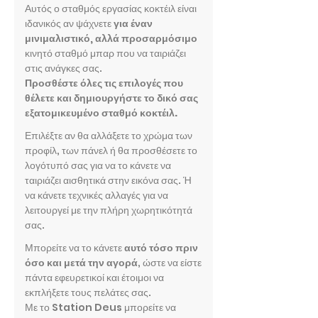
Αυτός ο σταθμός εργασίας κοκτέιλ είναι
ιδανικός αν ψάχνετε
για έναν
μινιμαλιστικό, αλλά προσαρμόσιμο
κινητό σταθμό μπαρ που να ταιριάζει
στις ανάγκες σας.
Προσθέστε όλες τις επιλογές που
θέλετε και δημιουργήστε το δικό σας
εξατομικευμένο σταθμό κοκτέιλ.
Επιλέξτε αν θα αλλάξετε το χρώμα των
προφίλ, των πάνελ ή θα προσθέσετε το
λογότυπό σας για να το κάνετε να
ταιριάζει αισθητικά στην εικόνα σας. Ή
να κάνετε τεχνικές αλλαγές για να
λειτουργεί με την πλήρη χωρητικότητά
σας.
Μπορείτε να το κάνετε
αυτό τόσο πριν
όσο και μετά την αγορά
, ώστε να είστε
πάντα εφευρετικοί και έτοιμοι να
εκπλήξετε τους πελάτες σας.
Με το Station Deus μπορείτε να