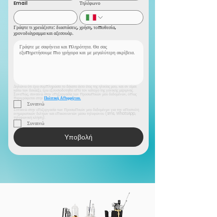
Email
Τηλέφωνο
Γράψτε τι χρειάζεστε: διαστάσεις, χρήση, τοποθεσία,
χρονοδιάγραμμα και αξεσουάρ.
Δηλώνω ότι έχω συμπληρώσει το δέκατο έκτο έτος της ηλικίας μου, και αν είμαι 
κάτω των δεκαέξι, έχω εξουσιοδοτηθεί από τον κάτοχο της γονικής μέριμνας. 
Συνεπώς, συναινώ στην επεξεργασία των προσωπικών μου δεδομένων, όπως 
περιγράφεται στην 
Πολιτική Απορρήτου.
Συναινώ
Συναινώ στην επεξεργασία των προσωπικών μου δεδομένων για την αποστολή 
ενημερωτικών δελτίων και επικοινωνιών μέσω τηλεφώνου (sms, WhatsApp, 
τηλεφωνική κλήση).
Συναινώ
Υποβολή