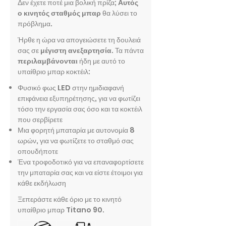
Δεν έχετε ποτέ μια βολική πρίζα;
Αυτός
ο κινητός σταθμός μπαρ
θα λύσει το
πρόβλημα.
Ήρθε η ώρα να απογειώσετε τη δουλειά
σας σε
μέγιστη ανεξαρτησία
. Τα πάντα
περιλαμβάνονται
ήδη με αυτό το
υπαίθριο μπαρ κοκτέιλ:
Φυσικό φως LED στην ημιδιαφανή
επιφάνεια εξυπηρέτησης, για να φωτίζει
τόσο την εργασία σας όσο και τα κοκτέιλ
που σερβίρετε
Μια φορητή μπαταρία με αυτονομία 8
ωρών, για να φωτίζετε το σταθμό σας
οπουδήποτε
Ένα τροφοδοτικό για να επαναφορτίσετε
την μπαταρία σας και να είστε έτοιμοι για
κάθε εκδήλωση
Ξεπεράστε κάθε όριο με το κινητό
υπαίθριο μπαρ Titano 90.