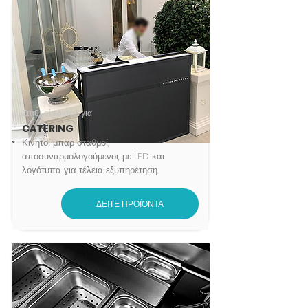
Σταθμοί κοκτέιλ για
CATERING
Κινητοί μπαρ σταθμοί,
αποσυναρμολογούμενοι, με LED και
λογότυπα για τέλεια εξυπηρέτηση.
ΔΕΙΤΕ ΠΡΟΪΟΝΤΑ