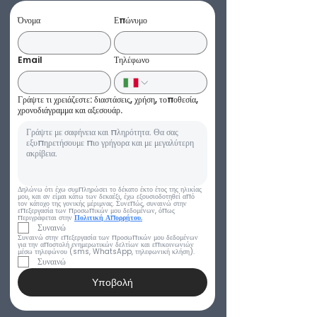
Όνομα
Επώνυμο
Email
Τηλέφωνο
Γράψτε τι χρειάζεστε: διαστάσεις, χρήση, τοποθεσία,
χρονοδιάγραμμα και αξεσουάρ.
Δηλώνω ότι έχω συμπληρώσει το δέκατο έκτο έτος της ηλικίας 
μου, και αν είμαι κάτω των δεκαέξι, έχω εξουσιοδοτηθεί από 
τον κάτοχο της γονικής μέριμνας. Συνεπώς, συναινώ στην 
επεξεργασία των προσωπικών μου δεδομένων, όπως 
περιγράφεται στην 
Πολιτική Απορρήτου.
Συναινώ
Συναινώ στην επεξεργασία των προσωπικών μου δεδομένων 
για την αποστολή ενημερωτικών δελτίων και επικοινωνιών 
μέσω τηλεφώνου (sms, WhatsApp, τηλεφωνική κλήση).
Συναινώ
Υποβολή