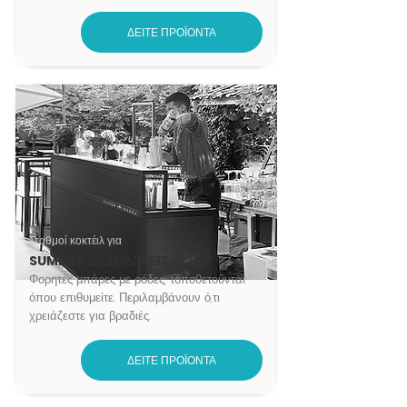
ΔΕΙΤΕ ΠΡΟΪΟΝΤΑ
Σταθμοί κοκτέιλ για
SUMMER ΕΚΔΗΛΩΣΕΙΣ
Φορητές μπάρες με ρόδες, τοποθετούνται
όπου επιθυμείτε. Περιλαμβάνουν ό,τι
χρειάζεστε για βραδιές.
ΔΕΙΤΕ ΠΡΟΪΟΝΤΑ