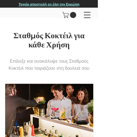
Ταχεία αποστολή σε όλη την Ευρώπη
Σταθμός Κοκτέιλ για
κάθε Χρήση
Επίλεξε και ανακάλυψε τους Σταθμούς
Κοκτέιλ που ταιριάζουν στη δουλειά σου
Σταθμοί κοκτέιλ για