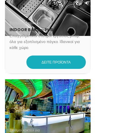
Σταθμοί κοκτέιλ για
INDOOR BAR και PUB
Επαγγελματικοί σταθμοί εργασίας μπαρ,
όλα για εξοπλισμένο πάγκο. Ιδανικοί για
κάθε χώρο.
ΔΕΙΤΕ ΠΡΟΪΟΝΤΑ
Σταθμοί κοκτέιλ για