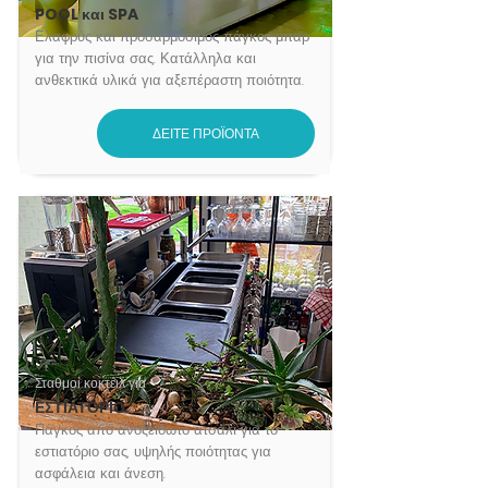
POOL και SPA
Ελαφρύς και προσαρμόσιμος πάγκος μπαρ
για την πισίνα σας. Κατάλληλα και
ανθεκτικά υλικά για αξεπέραστη ποιότητα.
ΔΕΙΤΕ ΠΡΟΪΟΝΤΑ
Σταθμοί κοκτέιλ για
ΕΣΤΙΑΤΟΡΙΟ
Πάγκος από ανοξείδωτο ατσάλι για το
εστιατόριο σας, υψηλής ποιότητας για
ασφάλεια και άνεση.