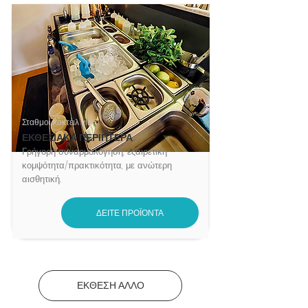
Σταθμοί κοκτέιλ για
ΕΚΘΕΣΙΑΚΑ ΠΕΡΙΠΤΕΡΑ
Γρήγορη συναρμολόγηση, εξαιρετική
κομψότητα/πρακτικότητα, με ανώτερη
αισθητική.
ΔΕΙΤΕ ΠΡΟΪΟΝΤΑ
ΕΚΘΕΣΗ ΑΛΛΟ