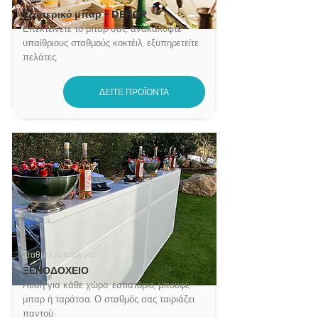
Εξωτερικό μπαρ - DEHOR
Επεκτείνετε το μπαρ σας: ανακαλύψτε
υπαίθριους σταθμούς κοκτέιλ, εξυπηρετείτε
πελάτες.
ΔΕΙΤΕ ΠΡΟΪΟΝΤΑ
Σταθμοί κοκτέιλ για
ΞΕΝΟΔΟΧΕΙΟ
Λύση για κάθε χώρο: εστιατόριο, μπουφέ,
μπαρ ή ταράτσα. Ο σταθμός σας ταιριάζει
παντού.