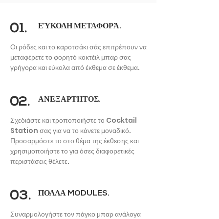
01.
ΕΎΚΟΛΗ ΜΕΤΑΦΟΡΆ.
Οι ρόδες και το καροτσάκι σάς επιτρέπουν να
μεταφέρετε το φορητό κοκτέιλ μπαρ σας
γρήγορα και εύκολα από έκθεμα σε έκθεμα.
ΕΚΘΕΣΙΑΚΆ /
ΕΜΠΟΡΙΚΆ ΠΕΡΊΠΤΕΡΑ
02.
ΑΝΕΞΑΡΤΗΤΟΣ.
Σχεδιάστε και τροποποιήστε το Cocktail
Station σας για να το κάνετε μοναδικό.
Προσαρμόστε το στο θέμα της έκθεσης και
χρησιμοποιήστε το για όσες διαφορετικές
περιστάσεις θέλετε.
03.
ΠΟΛΛΑ MODULES.
Συναρμολογήστε τον πάγκο μπαρ ανάλογα