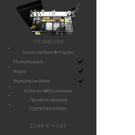
TITANO 150
Ταχεία παράδοση 5-7 ημέρες
Εξωτερική χρήση
Φορητό
Νεροχύτης και βρύση
Αντλία και LED με μπαταρία
Προσθέστε αξεσουάρ
ΕΞΩΤΕΡΙΚΗ ΧΡΗΣΗ
2.749 € + VAT