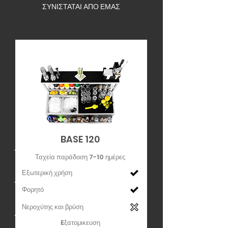
ΣΥΝΙΣΤΑΤΑΙ ΑΠΟ ΕΜΑΣ
BASE 120
Ταχεία παράδοση 7-10 ημέρες
Εξωτερική χρήση
Φορητό
Νεροχύτης και βρύση
Eξατομικευση