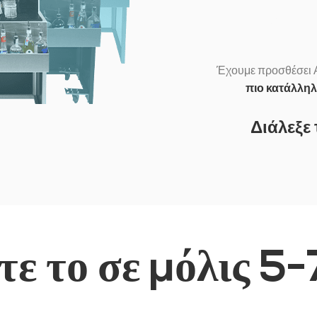
BASIC 12
Έχουμε προσθέσει 
πιο κατάλληλ
Διάλεξε 
τε το σε μόλις 5-