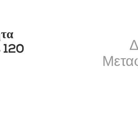
ητα
Δ
 120
Μετα