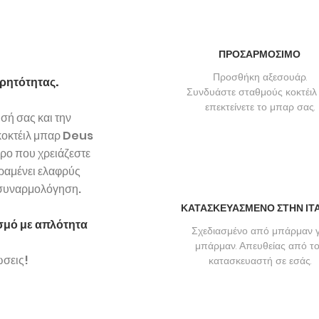
m
ΠΡΟΣΑΡΜΟΣΙΜΟ
Προσθήκη αξεσουάρ.
ορητότητας.
Συνδυάστε σταθμούς κοκτέιλ 
επεκτείνετε το μπαρ σας.
ησή σας και την
κοκτέιλ μπαρ Deus
ώρο που χρειάζεστε
αραμένει ελαφρύς
οσυναρμολόγηση.
ΚΑΤΑΣΚΕΥΑΣΜΕΝΟ ΣΤΗΝ ΙΤ
σμό με απλότητα
Σχεδιασμένο από μπάρμαν γ
μπάρμαν. Απευθείας από τ
ώσεις!
κατασκευαστή σε εσάς.