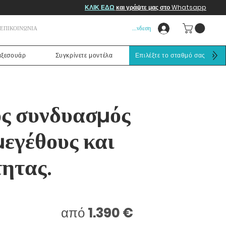
ΚΛΙΚ ΕΔΩ
και γράψτε μας στο Whatsapp
Σύνδεση
ΕΠΙΚΟΙΝΩΝΙΑ
αξεσουάρ
Συγκρίνετε μοντέλα
Επιλέξτε το σταθμό σας
ος συνδυασμός
μεγέθους και
ητας.
από
1.390 €