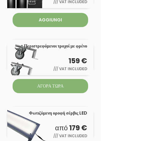
///
VAT INCLUDED
AGGIUNGI
Περιστρεφόμενοι τροχοί με φρένο
159 €
///
VAT INCLUDED
ΑΓΟΡΑ ΤΩΡΑ
Φωτιζόμενη οροφή σέρβις LED
από
179 €
///
VAT INCLUDED