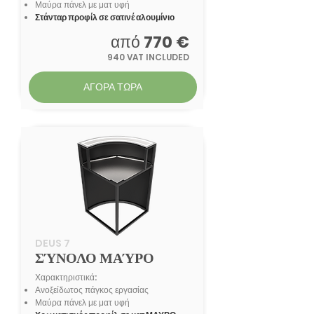
Μαύρα πάνελ με ματ υφή
Στάνταρ προφίλ σ
ε σατινέ αλουμίνιο
από
770 €
940 VAT INCLUDED
ΑΓΟΡΑ ΤΩΡΑ
DEUS 7
ΣΎΝΟΛΟ ΜΑΎΡΟ
Χαρακτηριστικά:
Ανοξείδωτος πάγκος εργασίας
Μαύρα πάνελ με ματ υφή