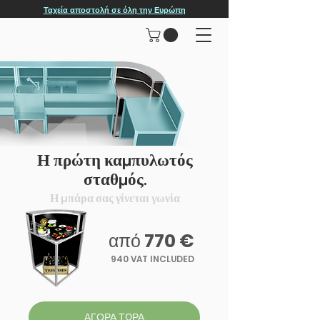
Ταχεία αποστολή σε όλη την Ευρώπη
Η πρώτη καμπυλωτός
σταθμός.
Η μπάρα σας γίνεται γωνία
από
770 €
940 VAT INCLUDED
ΑΓΟΡΑ ΤΩΡΑ