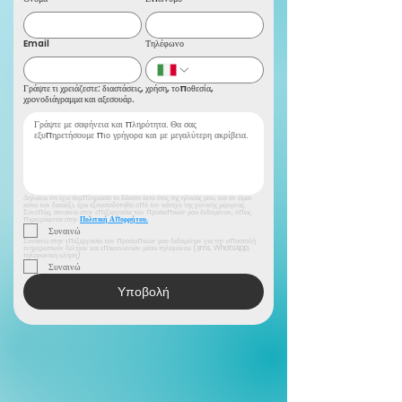
Email
Τηλέφωνο
Γράψτε τι χρειάζεστε: διαστάσεις, χρήση, τοποθεσία,
χρονοδιάγραμμα και αξεσουάρ.
Δηλώνω ότι έχω συμπληρώσει το δέκατο έκτο έτος της ηλικίας μου, και αν είμαι 
κάτω των δεκαέξι, έχω εξουσιοδοτηθεί από τον κάτοχο της γονικής μέριμνας. 
Συνεπώς, συναινώ στην επεξεργασία των προσωπικών μου δεδομένων, όπως 
περιγράφεται στην 
Πολιτική Απορρήτου.
Συναινώ
Συναινώ στην επεξεργασία των προσωπικών μου δεδομένων για την αποστολή 
ενημερωτικών δελτίων και επικοινωνιών μέσω τηλεφώνου (sms, WhatsApp, 
τηλεφωνική κλήση).
Συναινώ
Υποβολή