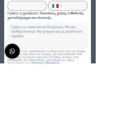
Γράψτε τι χρειάζεστε: διαστάσεις, χρήση, τοποθεσία,
χρονοδιάγραμμα και αξεσουάρ.
Δηλώνω ότι έχω συμπληρώσει το δέκατο έκτο έτος της ηλικίας 
μου, και αν είμαι κάτω των δεκαέξι, έχω εξουσιοδοτηθεί από 
τον κάτοχο της γονικής μέριμνας. Συνεπώς, συναινώ στην 
επεξεργασία των προσωπικών μου δεδομένων, όπως 
περιγράφεται στην 
Πολιτική Απορρήτου.
Συναινώ
Συναινώ στην επεξεργασία των προσωπικών μου δεδομένων 
για την αποστολή ενημερωτικών δελτίων και επικοινωνιών 
μέσω τηλεφώνου (sms, WhatsApp, τηλεφωνική κλήση).
Συναινώ
Υποβολή