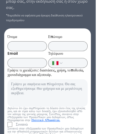
μπαρ σας, στην εκδήλωσή σας ή στον χώρο
σας.
*θυμηθείτε να αφήσετε μια έγκυρη διεύθυνση ηλεκτρονικού
ταχυδρομείου
Όνομα
Επώνυμο
Email
Τηλέφωνο
Γράψτε τι χρειάζεστε: διαστάσεις, χρήση, τοποθεσία,
χρονοδιάγραμμα και αξεσουάρ.
Δηλώνω ότι έχω συμπληρώσει το δέκατο έκτο έτος της ηλικίας 
μου, και αν είμαι κάτω των δεκαέξι, έχω εξουσιοδοτηθεί από 
τον κάτοχο της γονικής μέριμνας. Συνεπώς, συναινώ στην 
επεξεργασία των προσωπικών μου δεδομένων, όπως 
περιγράφεται στην 
Πολιτική Απορρήτου.
Συναινώ
Συναινώ στην επεξεργασία των προσωπικών μου δεδομένων 
για την αποστολή ενημερωτικών δελτίων και επικοινωνιών 