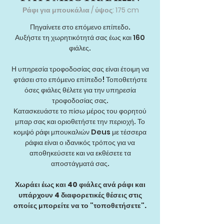
Ράφι για μπουκάλια / ύψος: 175 cm
Πηγαίνετε στο επόμενο επίπεδο.
Αυξήστε τη χωρητικότητά σας έως και 160
φιάλες.
Η υπηρεσία τροφοδοσίας σας είναι έτοιμη να
φτάσει στο επόμενο επίπεδο! Τοποθετήστε
όσες φιάλες θέλετε για την υπηρεσία
τροφοδοσίας σας.
Κατασκευάστε το πίσω μέρος του φορητού
μπαρ σας και οριοθετήστε την περιοχή. Το
κομψό ράφι μπουκαλιών Deus με τέσσερα
ράφια είναι ο ιδανικός τρόπος για να
αποθηκεύσετε και να εκθέσετε τα
αποστάγματά σας.
Χωράει έως και 40 φιάλες ανά ράφι και
υπάρχουν 4 διαφορετικές θέσεις στις
οποίες μπορείτε να το "τοποθετήσετε".