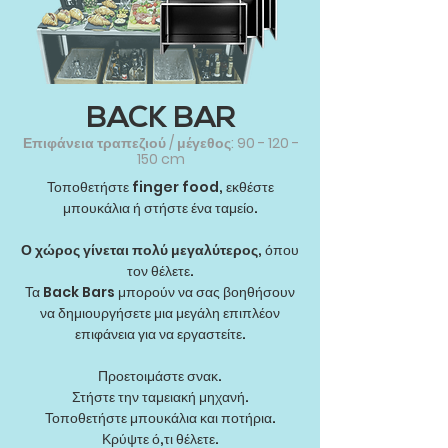
BACK BAR
Επιφάνεια τραπεζιού / μέγεθος:
90 - 120 -
150
cm
Τοποθετήστε finger food, εκθέστε
μπουκάλια ή στήστε ένα ταμείο.
Ο χώρος γίνεται πολύ μεγαλύτερος
, όπου
τον θέλετε.
Τα Back Bars μπορούν να σας βοηθήσουν
να δημιουργήσετε μια μεγάλη επιπλέον
επιφάνεια για να εργαστείτε.
Προετοιμάστε σνακ.
Στήστε την ταμειακή μηχανή.
Τοποθετήστε μπουκάλια και ποτήρια.
Κρύψτε ό,τι θέλετε.