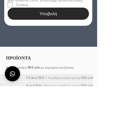
μέσω τηλεφώνου (sms, WhatsApp, τηλεφωνική κλήση).
Συναινώ
Υποβολή
ΠΡΟΪΟΝΤΑ
Κινητή μπάρα 150 cm με νεροχύτη και βρύση
Titano 150 - Υπαίθριο κινητό μπαρ 150 cm
Aura 150 - Φορητός σταθμός μπαρ 150 cm
Efesto 150 - Σταθμός εργασίας μπάρμαν 150 cm
Προσαρμοζόμενο μπαρ κοκτέιλ 150 cm
Σταθμός κοκτέιλ Deus 120 cm
Titano 120 - Υπαίθριο κινητό μπαρ 120cm
Aura 120 - Φορητός σταθμός μπαρ 120cm