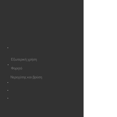
Εξωτερική χρήση
Φορητό
Νεροχύτης και βρύση