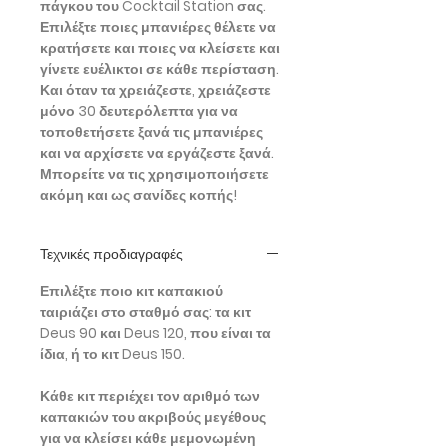
πάγκου του Cocktail Station σας.
Επιλέξτε ποιες μπανιέρες θέλετε να
κρατήσετε και ποιες να κλείσετε και
γίνετε ευέλικτοι σε κάθε περίσταση.
Και όταν τα χρειάζεστε, χρειάζεστε
μόνο 30 δευτερόλεπτα για να
τοποθετήσετε ξανά τις μπανιέρες
και να αρχίσετε να εργάζεστε ξανά.
Μπορείτε να τις χρησιμοποιήσετε
ακόμη και ως σανίδες κοπής!
Τεχνικές προδιαγραφές
Επιλέξτε ποιο κιτ καπακιού
ταιριάζει στο σταθμό σας: τα κιτ
Deus 90 και Deus 120, που είναι τα
ίδια, ή το κιτ Deus 150.
Κάθε κιτ περιέχει τον αριθμό των
καπακιών του ακριβούς μεγέθους
για να κλείσει κάθε μεμονωμένη