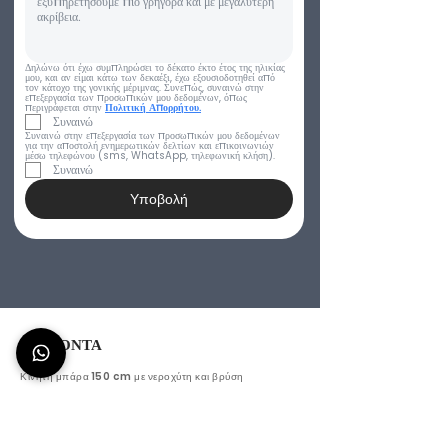
Δηλώνω ότι έχω συμπληρώσει το δέκατο έκτο έτος της ηλικίας 
μου, και αν είμαι κάτω των δεκαέξι, έχω εξουσιοδοτηθεί από 
τον κάτοχο της γονικής μέριμνας. Συνεπώς, συναινώ στην 
επεξεργασία των προσωπικών μου δεδομένων, όπως 
περιγράφεται στην 
Πολιτική Απορρήτου.
Συναινώ
Συναινώ στην επεξεργασία των προσωπικών μου δεδομένων 
για την αποστολή ενημερωτικών δελτίων και επικοινωνιών 
μέσω τηλεφώνου (sms, WhatsApp, τηλεφωνική κλήση).
Συναινώ
Υποβολή
ΠΡΟΪΟΝΤΑ
Κινητή μπάρα 150 cm με νεροχύτη και βρύση
Titano 150 - Υπαίθριο κινητό μπαρ 150 cm
Aura 150 - Φορητός σταθμός μπαρ 150 cm