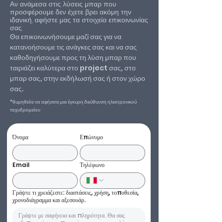
Αν ανάμεσα στις λύσεις μπαρ που
προσφέρουμε δεν έχετε βρει ακόμη την
ιδανική, αφήστε μας τα στοιχεία επικοινωνίας
σας.​
Θα επικοινωνήσουμε μαζί σας για να
κατανοήσουμε τις ανάγκες σας και να σας
καθοδηγήσουμε προς τη λύση μπαρ που
ταιριάζει καλύτερα στο project σας, στο
μπαρ σας, στην εκδήλωσή σας ή στον χώρο
σας.
*θυμηθείτε να αφήσετε μια έγκυρη διεύθυνση ηλεκτρονικού
ταχυδρομείου
Όνομα
Επώνυμο
Email
Τηλέφωνο
Γράψτε τι χρειάζεστε: διαστάσεις, χρήση, τοποθεσία,
χρονοδιάγραμμα και αξεσουάρ.