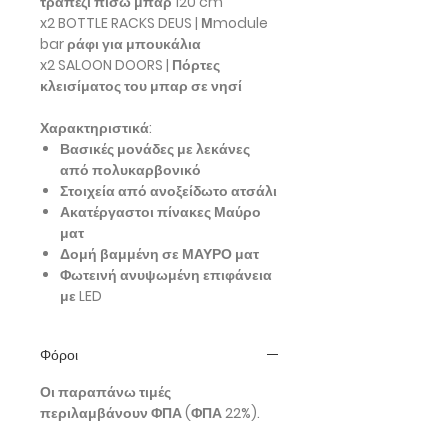
τραπέζι πίσω μπαρ 120 cm
x2 BOTTLE RACKS DEUS | Μmodule
bar ράφι για μπουκάλια
x2 SALOON DOORS | Πόρτες
κλεισίματος του μπαρ σε νησί
Χαρακτηριστικά:
Βασικές μονάδες με λεκάνες
από πολυκαρβονικό
Στοιχεία από ανοξείδωτο ατσάλι
Ακατέργαστοι πίνακες Μαύρο
ματ
Δομή βαμμένη σε ΜΑΥΡΟ ματ
Φωτεινή ανυψωμένη επιφάνεια
με LED
Φόροι
Οι παραπάνω τιμές
περιλαμβάνουν ΦΠΑ (ΦΠΑ 22%).