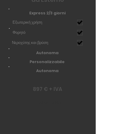
Express 2/3 giorni
Εξωτερική χρήση
Φορητό
Νεροχύτης και βρύση
Autonoma
Personalizzabile
Autonoma
897 € + IVA
ΣΕΛΙΔΑ ΠΑΝΩ