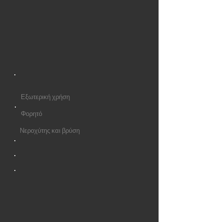
Εξωτερική χρήση
Φορητό
Νεροχύτης και βρύση