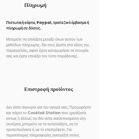
Πληρωμή
Πιστωτική κάρτα, Paypal, τραπεζικό έμβασμα ή
πληρωμή σε δόσεις.
Μπορείτε να επιλέξετε μεταξύ όλων αυτών των
μεθόδων πληρωμής. Θα τους βρείτε στο τέλος της
παραγγελίας, αφού έχετε καταχωρήσει τα στοιχεία
σας και έχετε επιλέξει τον τύπο παράδοσης.
Επιστροφή προϊόντος
Δεν είστε σίγουροι για την αγορά σας; Προχωρήστε
και πάρτε το Cocktail Station που χρειάζεστε
ούτως ή άλλως: αν δεν είστε ικανοποιημένοι στη
συνέχεια, μπορείτε να το ανταλλάξετε, να το
τροποποιήσετε ή να το επιστρέψετε. Για
περισσότερες πληροφορίες ανατρέξτε στους