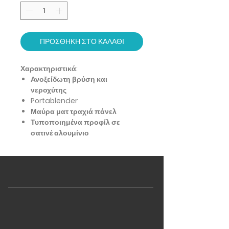
ΠΡΟΣΘΗΚΗ ΣΤΟ ΚΑΛΑΘΙ
Χαρακτηριστικά:
Ανοξείδωτη βρύση και
νεροχύτης
Portablender
Μαύρα ματ τραχιά πάνελ
Τυποποιημένα προφίλ σε
σατινέ αλουμίνιο