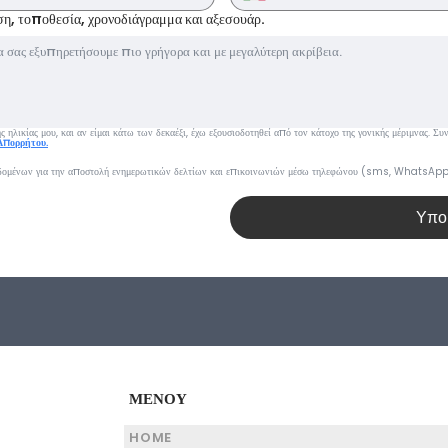
ήση, τοποθεσία, χρονοδιάγραμμα και αξεσουάρ.
 ηλικίας μου, και αν είμαι κάτω των δεκαέξι, έχω εξουσιοδοτηθεί από τον κάτοχο της γονικής μέριμνας. 
Απορρήτου.
δομένων για την αποστολή ενημερωτικών δελτίων και επικοινωνιών μέσω τηλεφώνου (sms, WhatsApp,
Υπο
ΜΕΝΟΥ
HOME