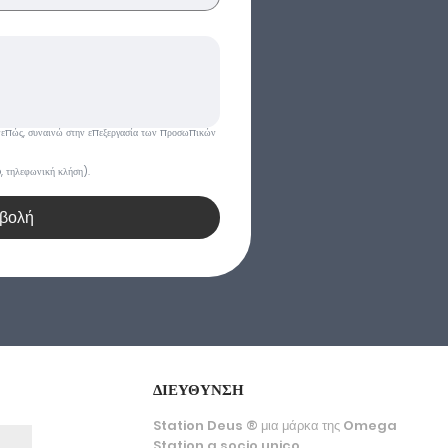
Συνεπώς, συναινώ στην επεξεργασία των προσωπικών 
 τηλεφωνική κλήση).
βολή
ΔΙΕΥΘΥΝΣΗ
Station Deus ® μια μάρκα της Omega
Station a socio unico