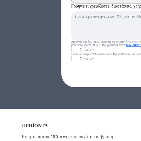
Γράψτε τι χρειάζεστε: διαστάσεις, χρ
Δηλώνω ότι έχω συμπληρώσει το δέκατο έκτο έτος της
μου δεδομένων, όπως περιγράφεται στην 
Πολιτική 
Συναινώ
Συναινώ στην επεξεργασία των προσωπικών μου δε
Συναινώ
ΠΡΟΪΟΝΤΑ
Κινητή μπάρα 150 cm με νεροχύτη και βρύση