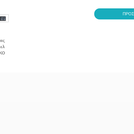
ΠΡΟΣ
ίας
νελ
ΥΚΟ