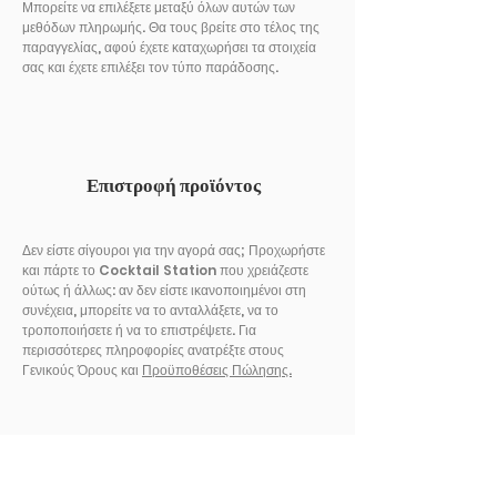
Μπορείτε να επιλέξετε μεταξύ όλων αυτών των
μεθόδων πληρωμής. Θα τους βρείτε στο τέλος της
παραγγελίας, αφού έχετε καταχωρήσει τα στοιχεία
σας και έχετε επιλέξει τον τύπο παράδοσης.
Επιστροφή προϊόντος
Δεν είστε σίγουροι για την αγορά σας; Προχωρήστε
και πάρτε το Cocktail Station που χρειάζεστε
ούτως ή άλλως: αν δεν είστε ικανοποιημένοι στη
συνέχεια, μπορείτε να το ανταλλάξετε, να το
τροποποιήσετε ή να το επιστρέψετε. Για
περισσότερες πληροφορίες ανατρέξτε στους
Γενικούς Όρους και
Προϋποθέσεις Πώλησης.