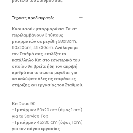
μοντέλο του Σταθμού σας.
Τεχνικές προδιαγραφές
Καουτσούκ μπαρμαράκια. Τα κιτ
περιλαμβάνουν 3 τύπους
μπαρματών σε μεγέθη 58x13cm,
60x20cm, 45x30cm. Ανάλογα με
τον Σταθμό σας, επιλέξτε το
κατάλληλο Κιτ, στο εσωτερικό του
οποίου θα βρείτε ήδη τον ακριβή
αριθμό και το σωστό μέγεθος για
να καλύψετε όλες τις επιφάνειες
στήριξης και εργασίας του Σταθμού.
Κιτ Deus 90
- 1 μπάρμαν 60x20 cm (ύψος 1 cm)
για το Service Top
- 1 μπάρμαν 45x30 cm (ύψος 1 cm)
για τον πάγκο εργασίας