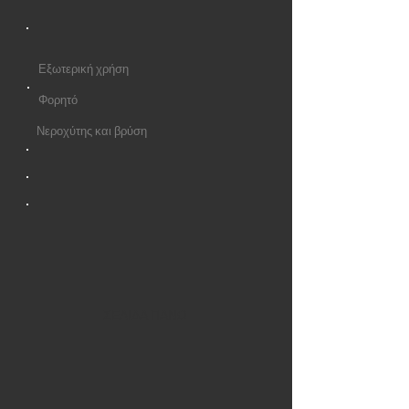
Εξωτερική χρήση
Φορητό
Νεροχύτης και βρύση
ΣΕΛΙΔΑ ΠΑΝΩ