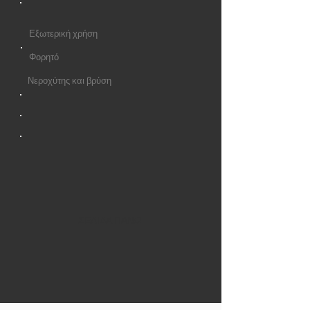
Εξωτερική χρήση
Φορητό
Νεροχύτης και βρύση
ΣΕΛΙΔΑ ΠΑΝΩ