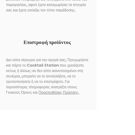
παραγγελίας, αφού έχετε καταχωρήσει τα στοιχεία
σας και έχετε επιλέξει τον τύπο παράδοσης.
Επιστροφή προϊόντος
Δεν είστε σίγουροι για την αγορά σας; Προχωρήστε
και πάρτε το Cocktail Station που χρειάζεστε
ούτως ή άλλως: αν δεν είστε ικανοποιημένοι στη
συνέχεια, μπορείτε να το ανταλλάξετε, να το
τροποποιήσετε ή να το επιστρέψετε. Για
περισσότερες πληροφορίες ανατρέξτε στους
Γενικούς Όρους και
Προϋποθέσεις Πώλησης.