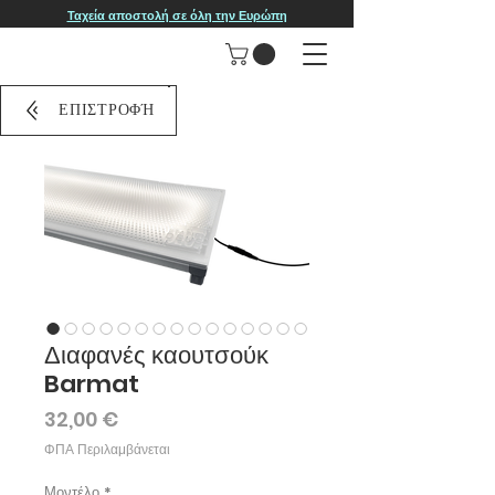
Ταχεία αποστολή σε όλη την Ευρώπη
ΕΠΙΣΤΡΟΦΉ
Διαφανές καουτσούκ
Barmat
Τιμή
32,00 €
ΦΠΑ Περιλαμβάνεται
Μοντέλο
*