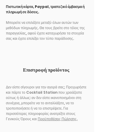
Πιστωτική κάρτα, Paypal, τραπεζικό έμβασμα ή
πληρωμή σε δόσεις.
Μπορείτε να επιλέξετε μεταξύ όλων αυτών των
μεθόδων πληρωμής. Θα τους βρείτε στο τέλος της
παραγγελίας, αφού έχετε καταχωρήσει τα στοιχεία
σας και έχετε επιλέξει τον τύπο παράδοσης.
Επιστροφή προϊόντος
Δεν είστε σίγουροι για την αγορά σας; Προχωρήστε
και πάρτε το Cocktail Station που χρειάζεστε
ούτως ή άλλως: αν δεν είστε ικανοποιημένοι στη
συνέχεια, μπορείτε να το ανταλλάξετε, να το
τροποποιήσετε ή να το επιστρέψετε. Για
περισσότερες πληροφορίες ανατρέξτε στους
Γενικούς Όρους και
Προϋποθέσεις Πώλησης.