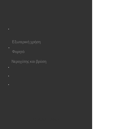
Εξωτερική χρήση
Φορητό
Νεροχύτης και βρύση
ΣΕΛΙΔΑ ΠΑΝΩ