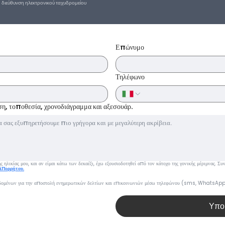
η διεύθυνση ηλεκτρονικού ταχυδρομείου
Επώνυμο
Τηλέφωνο
ήση, τοποθεσία, χρονοδιάγραμμα και αξεσουάρ.
 ηλικίας μου, και αν είμαι κάτω των δεκαέξι, έχω εξουσιοδοτηθεί από τον κάτοχο της γονικής μέριμνας. 
Απορρήτου.
δομένων για την αποστολή ενημερωτικών δελτίων και επικοινωνιών μέσω τηλεφώνου (sms, WhatsApp,
Υπο