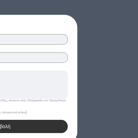
Συνεπώς, συναινώ στην επεξεργασία των προσωπικών 
 τηλεφωνική κλήση).
βολή