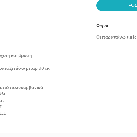
ΠΡΟΣ
Φόροι
Οι παραπάνω τιμές
οχύτη και βρύση
τραπέζι πίσω μπαρ 90 εκ.
ς από πολυκαρβονικό
άλι
ατ
Τ
LED