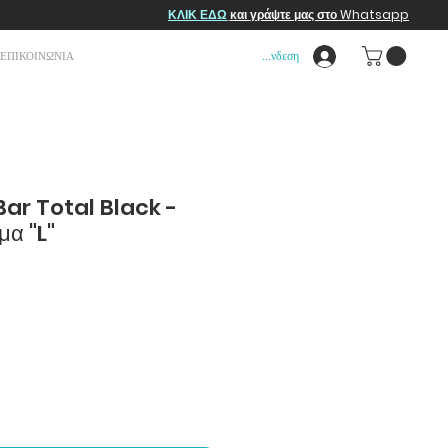
ΚΛΙΚ ΕΔΩ
και γράψτε μας στο Whatsapp
Σύνδεση
ΕΠΙΚΟΙΝΩΝΙΑ
ar Total Black -
α "L"