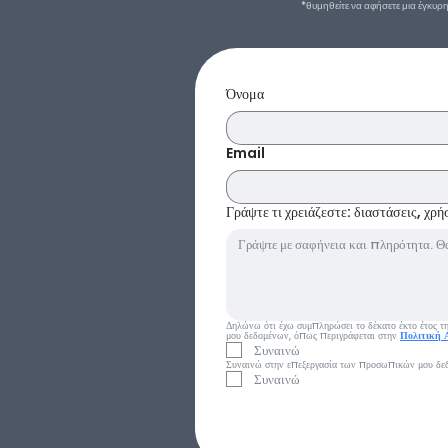
*θυμηθείτε να αφήσετε μια έγκυρ
Όνομα
Email
Γράψτε τι χρειάζεστε: διαστάσεις, χρ
Δηλώνω ότι έχω συμπληρώσει το δέκατο έκτο έτος της
μου δεδομένων, όπως περιγράφεται στην 
Πολιτική 
Συναινώ
Συναινώ στην επεξεργασία των προσωπικών μου δε
Συναινώ