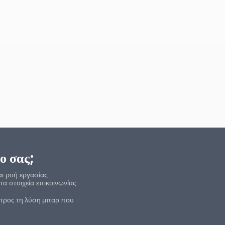
ο σας;
αι ροή εργασίας.
α στοιχεία επικοινωνίας
 προς τη λύση μπαρ που