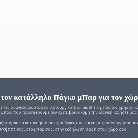
 τον κατάλληλο πάγκο μπαρ για τον χώρ
ικές ανάγκες: διαστάσεις, λειτουργικότητα, αισθητική, πλαίσιο χρήσης κ
 μπαρ που προσφέρουμε δεν έχετε βρει ακόμη την ιδανική, αφήστε μας τ
ζί σας για να κατανοήσουμε τις ανάγκες σας και να σας καθοδηγήσουμε
 project σας, στο μπαρ σας, στην εκδήλωσή σας ή στον χώρο σας.